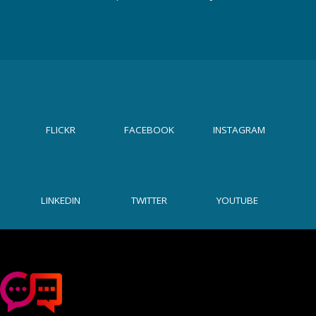
Odwiedź
nas
w
mediach
FLICKR
FACEBOOK
INSTAGRAM
społecznościowych
LINKEDIN
TWITTER
YOUTUBE