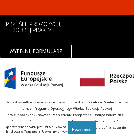
PRZEŚLIJ PROPOZYCJĘ
DOBREJ PRAKTYKI
WYPEŁNIJ FORMULARZ
Projekt współfinansowany ze środków Europejskiego Funduszu Społecznego w
ramach Programu Operacyjnego Wiedza Edukacja Rozwój,
projekt pozakonkursowy pt. Podniesienie kompetencji kadry akademickiej i
potencjału instytucji w przyjmowaniu osób z zagranicy – Welcome to Poland
Operatorem serwisu jest Szkoła Główna
realizowany w ramach Działania określonego we wniosku o dofinansowanie
Rozumiem
Handlowa w Warszawie. Używamy plików
projektu nr POWR.03.03.00-00-PN14/18.